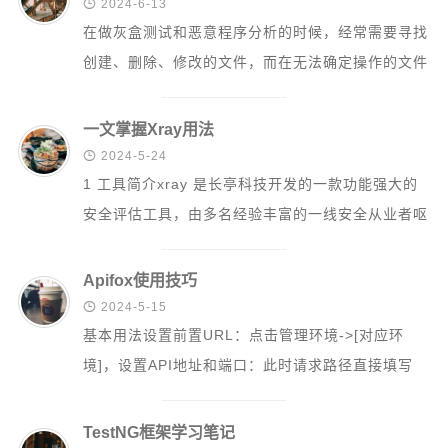
信息收集

2024-6-13
在做灰盒测试和恶意程序分析的时候，经常需要寻找
漏洞发现和利用
创建、删除、修改的文件，而在无法确定操作的文件
绕过安全防护
或生成的文件路径时，就需要用到可以监控文件...
内网渗透[后渗透]
一文掌握Xray用法
社会工程

2024-5-24
1 工具简介xray 是长亭科技开发的一款功能强大的
CVE相关
安全评估工具，由多名经验丰富的一线安全从业者呕
CVE提交
心打造而成，主要特性有:跨平台：使用...
CVE复现
Apifox使用技巧

2024-5-15
工具使用
基本用法设置前置URL：点击管理环境->[对应环
开发相关
境]，设置API地址和端口：此时请求路径直接填写
关于
API接口地址即可：可以定义全局...
TestNG框架学习笔记