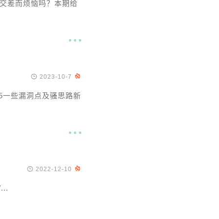
交差而烦恼吗？本期给


2023-10-7

t=205一些漏洞点及骚思路新


2022-12-10

...