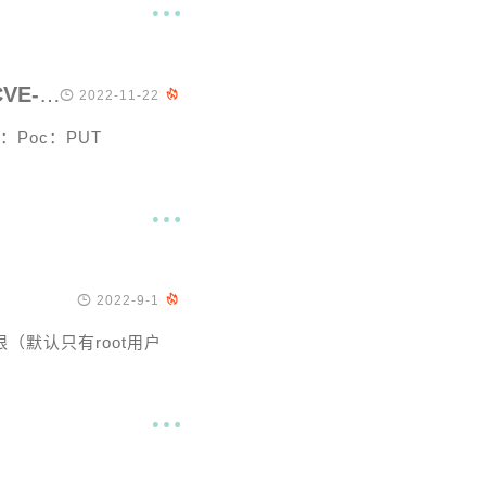

VMware NSX Manager XStream 远程代码执行漏洞(CVE-2021-39144)

2022-11-22

页面：Poc：PUT


2022-9-1

限（默认只有root用户
