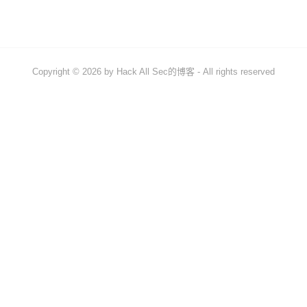
信息收集
漏洞发现和利用
绕过安全防护
Copyright © 2026 by
Hack All Sec的博客
- All rights reserved
内网渗透[后渗透]
社会工程
CVE相关
CVE提交
CVE复现
工具使用
开发相关
关于