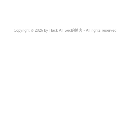
信息收集
漏洞发现和利用
绕过安全防护
Copyright © 2026 by
Hack All Sec的博客
- All rights reserved
内网渗透[后渗透]
社会工程
CVE相关
CVE提交
CVE复现
工具使用
开发相关
关于