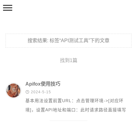
搜索结果:
标签“API测试工具”下的文章
找到1篇
主页
首页
Apifox使用技巧

2024-5-15
渗透测试
基本用法设置前置URL：点击管理环境->[对应环
攻防实战
境]，设置API地址和端口：此时请求路径直接填写
渗透笔记
API接口地址即可：可以定义全局...
基础知识