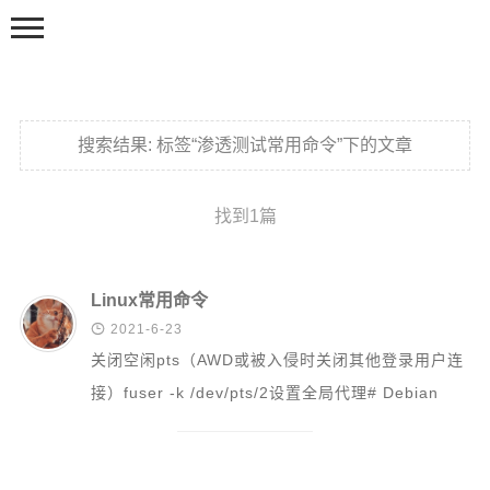
搜索结果:
标签“渗透测试常用命令”下的文章
找到1篇
主页
首页
Linux常用命令

2021-6-23
渗透测试
关闭空闲pts（AWD或被入侵时关闭其他登录用户连
攻防实战
接）fuser -k /dev/pts/2设置全局代理# Debian
渗透笔记
vim /e...
基础知识