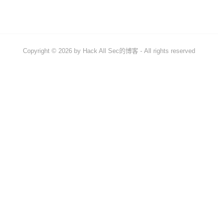
信息收集
漏洞发现和利用
绕过安全防护
Copyright © 2026 by
Hack All Sec的博客
- All rights reserved
内网渗透[后渗透]
社会工程
CVE相关
CVE提交
CVE复现
工具使用
开发相关
关于